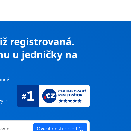
již registrovaná.
nu u jedničky na
diný
e
ých
Ověřit dostupnost