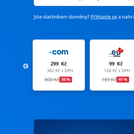
Jste vlastníkem domény?
Přihlaste se
a nahra
299 Kč
99 Kč
275 
362 Kč s DPH
120 Kč s DPH
333 Kč 
600 Kč
169 Kč
299 Kč
50 %
41 %