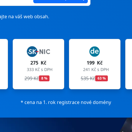
jte na váš web obsah.
Kč
199 Kč
199 Kč
s DPH
241 Kč s DPH
241 Kč s DPH
535 Kč
699 Kč
8 %
63 %
72 %
* cena na 1. rok registrace nové domény