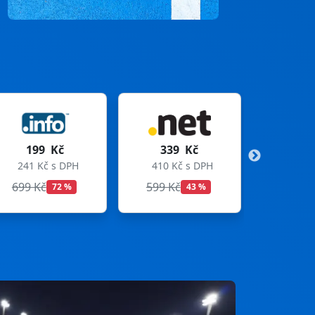
339 Kč
299 Kč
410 Kč s DPH
362 Kč s DPH
599 Kč
699 Kč
43 %
57 %