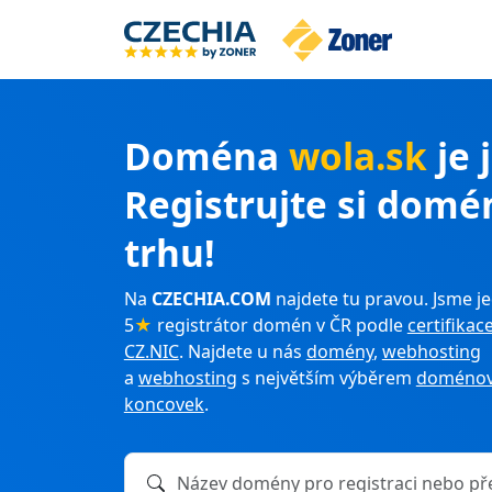
Doména
wola.sk
je 
Registrujte si domé
trhu!
Na
CZECHIA.COM
najdete tu pravou. Jsme je
5
★
registrátor domén v ČR podle
certifikac
CZ.NIC
. Najdete u nás
domény
,
webhosting
a
webhosting
s největším výběrem
doménov
koncovek
.
Název domény k registraci nebo převodu